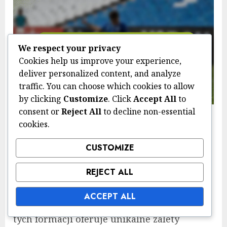
We respect your privacy
Cookies help us improve your experience,
deliver personalized content, and analyze
traffic. You can choose which cookies to allow
by clicking
Customize
. Click
Accept All
to
consent or
Reject All
to decline non-essential
Jakie są powszechne
cookies.
alternatywy dla formacji 1-3-3-
CUSTOMIZE
3?
REJECT ALL
Formacja 1-3-3-3 ma kilka alternatyw, w
ACCEPT ALL
szczególności formacje 4-4-2 i 3-5-2. Każda z
tych formacji oferuje unikalne zalety