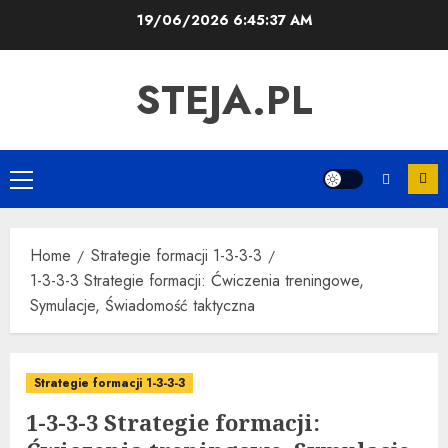
Skip
19/06/2026
6:45:38 AM
to
content
STEJA.PL
Primary
Menu
Home
Strategie formacji 1-3-3-3
1-3-3-3 Strategie formacji: Ćwiczenia treningowe,
Symulacje, Świadomość taktyczna
Strategie formacji 1-3-3-3
1-3-3-3 Strategie formacji: