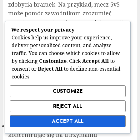
zdobycia bramek. Na przykład, mecz 5v5
może pomóc zawodnikom zrozumieć
rozmieszczenie i ruch w ramach formacji.
We respect your privacy
Włączenie ćwiczeń komunikacyjnych jest
Cookies help us improve your experience,
również istotne. Zespoły mogą ćwiczyć
deliver personalized content, and analyze
scenariusze, w których zawodnicy muszą
traffic. You can choose which cookies to allow
wołać swoje pozycje i intencje podczas
by clicking
Customize
. Click
Accept All
to
wykonywania konkretnych akcji. Może to
consent or
Reject All
to decline non-essential
cookies.
być realizowane poprzez proste ćwiczenia
podawania, w których zawodnicy muszą
CUSTOMIZE
werbalnie komunikować się przed
wykonaniem podania, wzmacniając
REJECT ALL
znaczenie dialogu na boisku.
ACCEPT ALL
Regularnie przeprowadzać sparingi,
koncentrując się na utrzymaniu