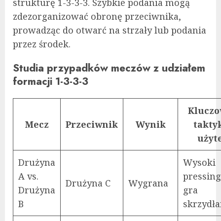
strukturę 1-3-3-3. Szybkie podania mogą
zdezorganizować obronę przeciwnika,
prowadząc do otwarć na strzały lub podania
przez środek.
Studia przypadków meczów z udziałem
formacji 1-3-3-3
Klucz
Mecz
Przeciwnik
Wynik
takty
użyt
Drużyna
Wysoki
A vs.
pressing
Drużyna C
Wygrana
Drużyna
gra
B
skrzydł