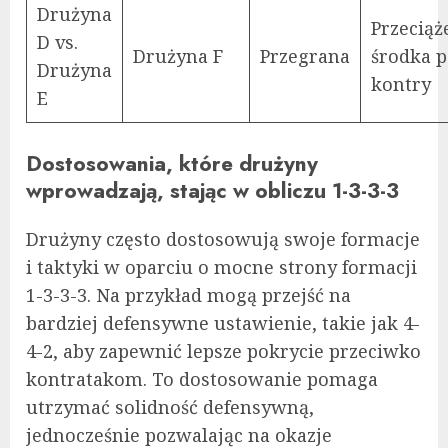
Drużyna
Przeciąż
D vs.
Drużyna F
Przegrana
środka p
Drużyna
kontry
E
Dostosowania, które drużyny
wprowadzają, stając w obliczu 1-3-3-3
Drużyny często dostosowują swoje formacje
i taktyki w oparciu o mocne strony formacji
1-3-3-3. Na przykład mogą przejść na
bardziej defensywne ustawienie, takie jak 4-
4-2, aby zapewnić lepsze pokrycie przeciwko
kontratakom. To dostosowanie pomaga
utrzymać solidność defensywną,
jednocześnie pozwalając na okazje