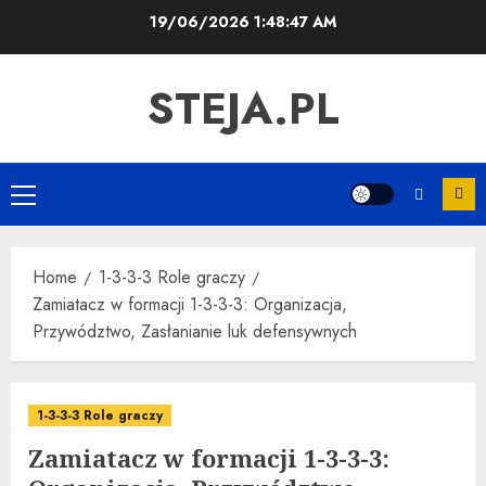
Skip
19/06/2026
1:48:48 AM
to
content
STEJA.PL
Primary
Menu
Home
1-3-3-3 Role graczy
Zamiatacz w formacji 1-3-3-3: Organizacja,
Przywództwo, Zasłanianie luk defensywnych
1-3-3-3 Role graczy
Zamiatacz w formacji 1-3-3-3: