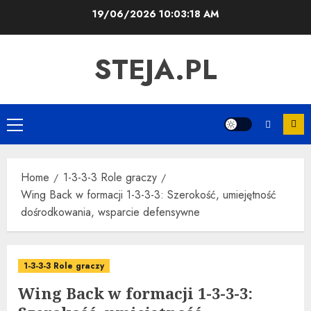
Skip
19/06/2026
10:03:19 AM
to
content
STEJA.PL
Primary
Menu
Home
1-3-3-3 Role graczy
Wing Back w formacji 1-3-3-3: Szerokość, umiejętność
dośrodkowania, wsparcie defensywne
1-3-3-3 Role graczy
Wing Back w formacji 1-3-3-3: