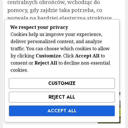
centralnych obrońców, wchodząc do
pomocy, gdy zajdzie taka potrzeba, co
pozwala na bardziej elastyczną strukturę
defensywną. Ta zdolność adaptacji pomaga
We respect your privacy
drużynie utrzymać kształt podczas przejść i
Cookies help us improve your experience,
deliver personalized content, and analyze
kontrataków.
traffic. You can choose which cookies to allow
Post
Previous
by clicking
Customize
. Click
Accept All
to
consent or
Reject All
to decline non-essential
navigation
1-3-3-3 Formacja w piłce nożnej:
cookies.
Pre
Interakcje zawodników, Chemia,
pos
Synergia
CUSTOMIZE
Next
REJECT ALL
Specjalista obrony w formacji 1-3-
Next
ACCEPT ALL
3-3: Pozycjonowanie, Czytanie gry,
post:
Taktyczne faule